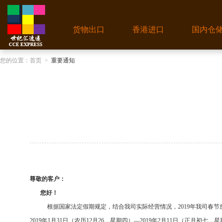
货物出口
香港进口
国内仓
您的位置：
首页
>
重要通知
尊敬的客户：
您好！
根据国家法定假期规定，结合我司实际经营情况，
2019
年我司春节
2019
年
1
月
31
日（农历
12
月
26
，星期四）
—2019
年
2
月
11
日（正月初七，星